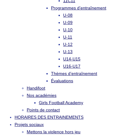
11C11
Programmes d’entraînement
U-08
U-09
U-10
U-11
U-12
U-13
U14-U15
U16-U17
Thèmes d’entraînement
Évaluations
Handifoot
Nos académies
Girls Football Academy
Points de contact
HORAIRES DES ENTRAINEMENTS
Projets sociaux
Mettons la violence hors jeu