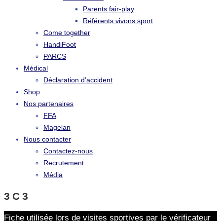
Parents fair-play
Référents vivons sport
Come together
HandiFoot
PARCS
Médical
Déclaration d’accident
Shop
Nos partenaires
FFA
Magelan
Nous contacter
Contactez-nous
Recrutement
Média
3C3
Fiche utilisée lors de visites sportives par le vérificateur