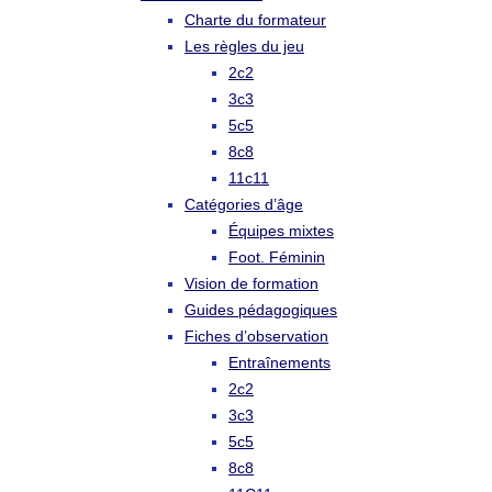
Charte du formateur
Les règles du jeu
2c2
3c3
5c5
8c8
11c11
Catégories d’âge
Équipes mixtes
Foot. Féminin
Vision de formation
Guides pédagogiques
Fiches d’observation
Entraînements
2c2
3c3
5c5
8c8