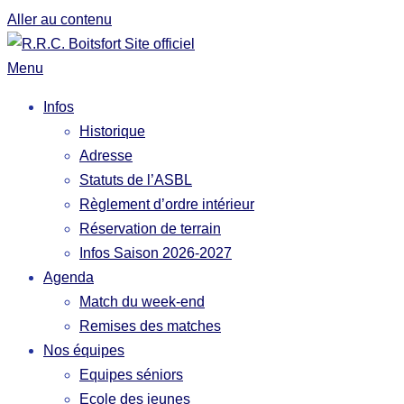
Aller au contenu
Menu
Infos
Historique
Adresse
Statuts de l’ASBL
Règlement d’ordre intérieur
Réservation de terrain
Infos Saison 2026-2027
Agenda
Match du week-end
Remises des matches
Nos équipes
Equipes séniors
Ecole des jeunes