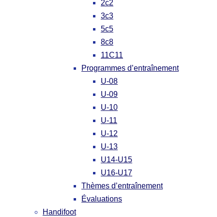
2c2
3c3
5c5
8c8
11C11
Programmes d’entraînement
U-08
U-09
U-10
U-11
U-12
U-13
U14-U15
U16-U17
Thèmes d’entraînement
Évaluations
Handifoot