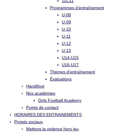
11C11
Programmes d’entraînement
U-08
U-09
U-10
U-11
U-12
U-13
U14-U15
U16-U17
Thèmes d’entraînement
Évaluations
Handifoot
Nos académies
Girls Football Academy
Points de contact
HORAIRES DES ENTRAINEMENTS
Projets sociaux
Mettons la violence hors jeu