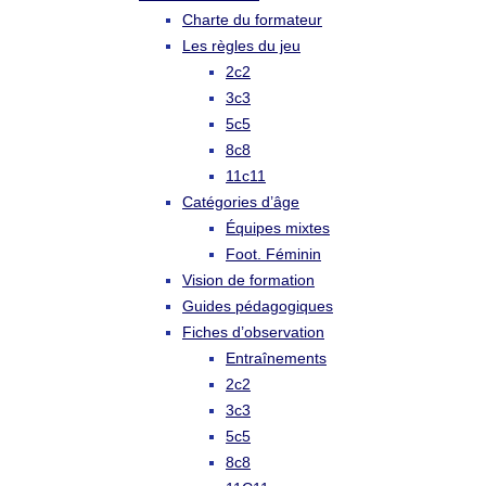
Charte du formateur
Les règles du jeu
2c2
3c3
5c5
8c8
11c11
Catégories d’âge
Équipes mixtes
Foot. Féminin
Vision de formation
Guides pédagogiques
Fiches d’observation
Entraînements
2c2
3c3
5c5
8c8