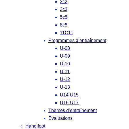
2c2
3c3
5c5
8c8
11C11
Programmes d’entraînement
U-08
U-09
U-10
U-11
U-12
U-13
U14-U15
U16-U17
Thèmes d’entraînement
Évaluations
Handifoot