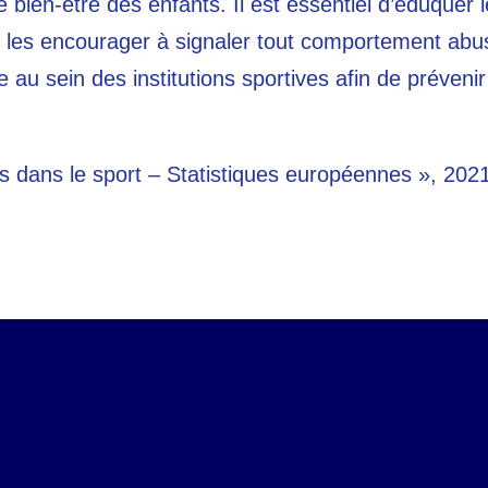
 bien-être des enfants. Il est essentiel d’éduquer le
 les encourager à signaler tout comportement abusif
 au sein des institutions sportives afin de prévenir
ts dans le sport – Statistiques européennes », 202