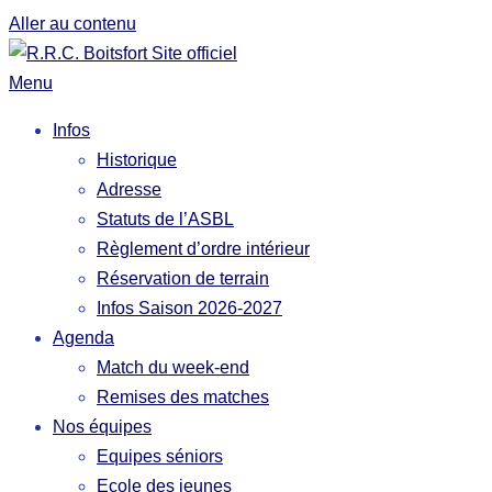
Aller au contenu
Menu
Infos
Historique
Adresse
Statuts de l’ASBL
Règlement d’ordre intérieur
Réservation de terrain
Infos Saison 2026-2027
Agenda
Match du week-end
Remises des matches
Nos équipes
Equipes séniors
Ecole des jeunes