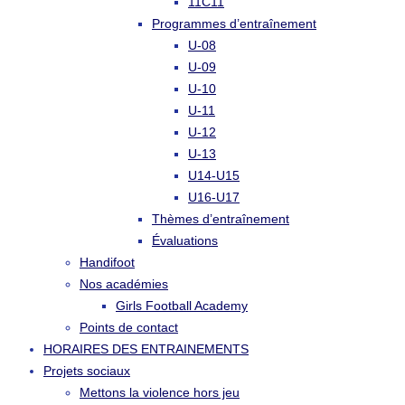
11C11
Programmes d’entraînement
U-08
U-09
U-10
U-11
U-12
U-13
U14-U15
U16-U17
Thèmes d’entraînement
Évaluations
Handifoot
Nos académies
Girls Football Academy
Points de contact
HORAIRES DES ENTRAINEMENTS
Projets sociaux
Mettons la violence hors jeu