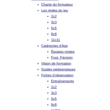
Charte du formateur
Les règles du jeu
2c2
3c3
5c5
8c8
11c11
Catégories d’âge
Équipes mixtes
Foot. Féminin
Vision de formation
Guides pédagogiques
Fiches d’observation
Entraînements
2c2
3c3
5c5
8c8